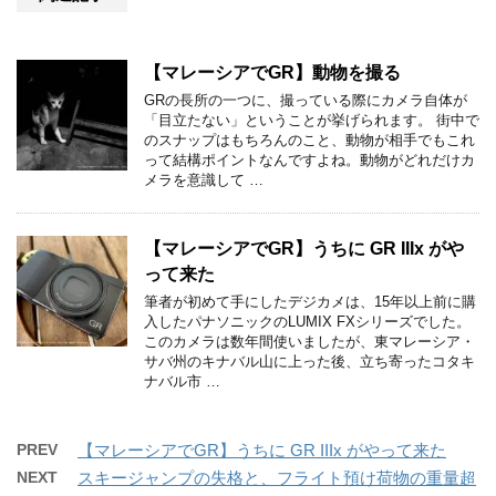
【マレーシアでGR】動物を撮る
GRの長所の一つに、撮っている際にカメラ自体が
「目立たない」ということが挙げられます。 街中で
のスナップはもちろんのこと、動物が相手でもこれ
って結構ポイントなんですよね。動物がどれだけカ
メラを意識して …
【マレーシアでGR】うちに GR IIIx がや
って来た
筆者が初めて手にしたデジカメは、15年以上前に購
入したパナソニックのLUMIX FXシリーズでした。
このカメラは数年間使いましたが、東マレーシア・
サバ州のキナバル山に上った後、立ち寄ったコタキ
ナバル市 …
PREV
【マレーシアでGR】うちに GR IIIx がやって来た
NEXT
スキージャンプの失格と、フライト預け荷物の重量超