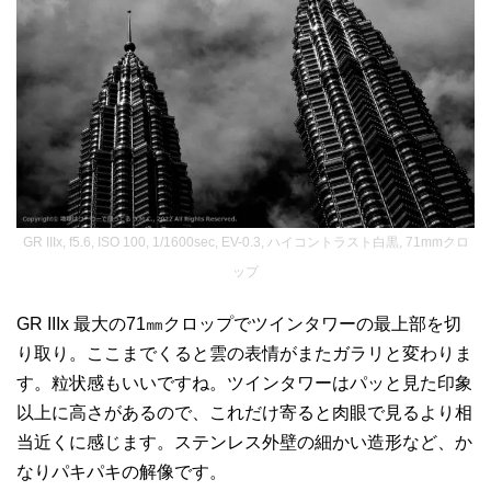
GR IIIx, f5.6, ISO 100, 1/1600sec, EV-0.3, ハイコントラスト白黒, 71mmクロ
ップ
GR IIIx 最大の71㎜クロップでツインタワーの最上部を切
り取り。ここまでくると雲の表情がまたガラリと変わりま
す。粒状感もいいですね。ツインタワーはパッと見た印象
以上に高さがあるので、これだけ寄ると肉眼で見るより相
当近くに感じます。ステンレス外壁の細かい造形など、か
なりパキパキの解像です。