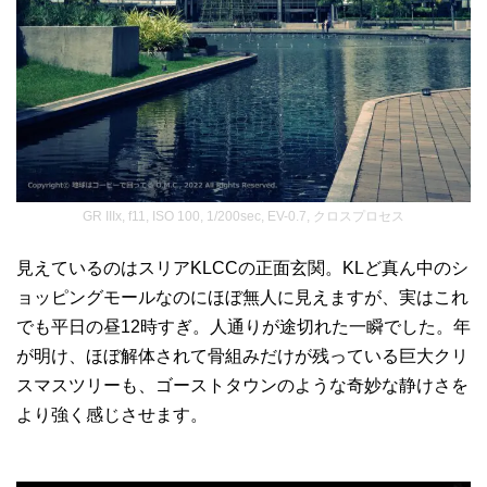
GR IIIx, f11, ISO 100, 1/200sec, EV-0.7, クロスプロセス
見えているのはスリアKLCCの正面玄関。KLど真ん中のシ
ョッピングモールなのにほぼ無人に見えますが、実はこれ
でも平日の昼12時すぎ。人通りが途切れた一瞬でした。年
が明け、ほぼ解体されて骨組みだけが残っている巨大クリ
スマスツリーも、ゴーストタウンのような奇妙な静けさを
より強く感じさせます。