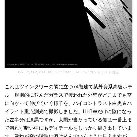
GR IIIx, f3.2, ISO 100, 1/2500sec, EV0, ハイコントラスト白黒
これはツインタワーの隣に立つ74階建て某外資系高級ホテ
ル。規則的に並んだガラスで覆われた外壁がどこまでも空
に向かって伸びていく様子を、ハイコントラスト白黒＆ハ
イライト重点測光で撮影しました。Hi-BWだけに陰になっ
た左半分は漆黒ですが、太陽が当たっている側は一番上ま
で潰れず暗い中にもディテールをしっかり描き出していま
す。建物が空の階調に溶け込んでいくように見えますが、