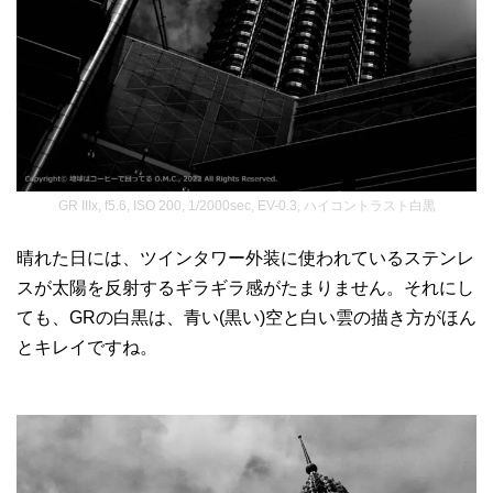
GR IIIx, f5.6, ISO 200, 1/2000sec, EV-0.3, ハイコントラスト白黒
晴れた日には、ツインタワー外装に使われているステンレ
スが太陽を反射するギラギラ感がたまりません。それにし
ても、GRの白黒は、青い(黒い)空と白い雲の描き方がほん
とキレイですね。