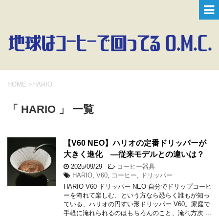
HOME
>
HARIO
「 HARIO 」 一覧
【V60 NEO】ハリオの定番ドリッパーが
大きく進化 ―従来モデルとの違いは？
2025/09/29
-
コーヒー器具
HARIO
,
V60
,
コーヒー
,
ドリッパー
HARIO V60 ドリッパー NEO 自分でドリップコーヒ
ーを淹れて楽しむ、という方なら恐らく誰もが知っ
ている、ハリオの円すい形ドリッパー V60。家庭で
手軽に淹れられるのはもちろんのこと、淹れ方次 …