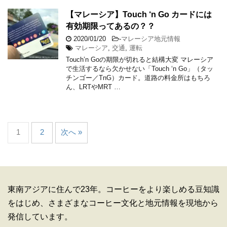
【マレーシア】Touch ‘n Go カードには
有効期限ってあるの？？
2020/01/20
-
マレーシア地元情報
マレーシア
,
交通
,
運転
Touch’n Goの期限が切れると結構大変 マレーシア
で生活するなら欠かせない「Touch ‘n Go」（タッ
チンゴー／TnG）カード。道路の料金所はもちろ
ん、LRTやMRT …
1
2
次へ »
東南アジアに住んで23年。コーヒーをより楽しめる豆知識
をはじめ、さまざまなコーヒー文化と地元情報を現地から
発信しています。