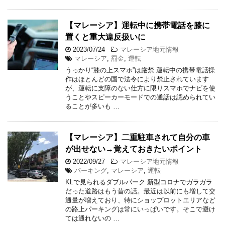
【マレーシア】運転中に携帯電話を膝に
置くと重大違反扱いに
2023/07/24
-
マレーシア地元情報
マレーシア
,
罰金
,
運転
うっかり“膝の上スマホ”は厳禁 運転中の携帯電話操
作はほとんどの国で法令により禁止されています
が、運転に支障のない仕方に限りスマホでナビを使
うことやスピーカーモードでの通話は認められてい
ることが多いも …
【マレーシア】二重駐車されて自分の車
が出せない→覚えておきたいポイント
2022/09/27
-
マレーシア地元情報
パーキング
,
マレーシア
,
運転
KLで見られるダブルパーク 新型コロナでガラガラ
だった道路はもう昔の話。最近は以前にも増して交
通量が増えており、特にショップロットエリアなど
の路上パーキングは常にいっぱいです。そこで避け
ては通れないの …