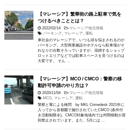
【マレーシア】繁華街の路上駐車で気を
つけるべきこととは？
2022/02/14
-
マレーシア地元情報
パーキング
,
マレーシア
,
運転
車社会のマレーシアで、いつも頭を悩まされるのが
パーキング。大型商業施設やホテルなら駐車場がそ
れなりの台数そろっていますが、混雑するショップ
ロットエリアなどでは駐車スペースを見つけるのは
大変です。 そん …
【マレーシア】MCO / CMCO：警察の移
動許可申請のやり方は？
2020/11/04
-
マレーシア地元情報
MCO
,
マレーシア
,
運転
警察と軍による検問 by MKL Crimedesk 2021年に
入ってから首都圏で施行されていたCMCO (条件付
き活動制限令)。CMCO対象地域内では州間移動が原
則禁止されています。また、5月には …