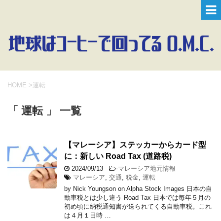
HOME
>
運転
「 運転 」 一覧
【マレーシア】ステッカーからカード型
に：新しい Road Tax (道路税)
2024/09/13
-
マレーシア地元情報
マレーシア
,
交通
,
税金
,
運転
by Nick Youngson on Alpha Stock Images 日本の自
動車税とは少し違う Road Tax 日本では毎年５月の
初め頃に納税通知書が送られてくる自動車税。これ
は４月１日時 …