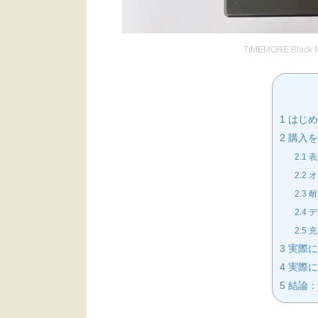
TIMEMORE Bla
1
はじめ
2
購入を
2.1
表
2.2
オ
2.3
耐
2.4
デ
2.5
充
3
実際に
4
実際に
5
結論：