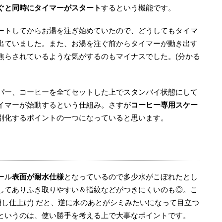
ぐと同時にタイマーがスタート
するという機能です。
ートしてからお湯を注ぎ始めていたので、どうしてもタイマ
出ていました。また、お湯を注ぐ前からタイマーが動き出す
焦らされているような気がするのもマイナスでした。(分かる
パー、コーヒーを全てセットした上でスタンバイ状態にして
イマーが始動するという仕組み。さすが
コーヒー専用スケー
別化するポイントの一つになっていると思います。
ール
表面が耐水仕様
となっているので多少水がこぼれたとし
してありふき取りやすい＆指紋などがつきにくいのも◎。こ
消し仕上げ) だと、逆に水のあとがシミみたいになって目立つ
というのは、使い勝手を考える上で大事なポイントです。