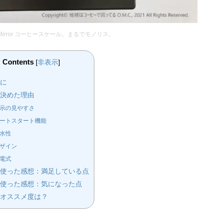
ck Mirror コーヒースケール。まるでモノリス。
Contents
[
非表示
]
に
決めた理由
示の見やすさ
ートスタート機能
水性
ザイン
電式
使った感想：満足している点
使った感想：気になった点
オススメ度は？