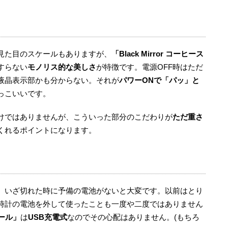
見た目のスケールもありますが、
「Black Mirror コーヒース
すらない
モノリス的な美しさ
が特徴です。電源OFF時はただ
液晶表示部かも分からない。それが
パワーONで「パッ」と
っこいいです。
けではありませんが、こういった部分のこだわりが
ただ重さ
くれるポイントになります。
、いざ切れた時に予備の電池がないと大変です。以前はとり
時計の電池を外して使ったことも一度や二度ではありません
ケール」
は
USB充電式
なのでその心配はありません。(もちろ