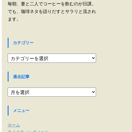
毎朝、妻と二人でコーヒーを飲むのが日課。
でも、珈琲ネタを語りだすとサラリと流され
ます。
カテゴリー
カ
テ
ゴ
リ
過去記事
ー
過
去
記
事
メニュー
ホーム
テイスティングノート