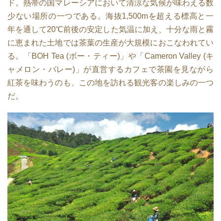
ド。熱帯の国マレーシアにおいて清涼な気候が味わえる数
少ない場所の一つである。海抜1,500mを超える標高と一
年を通して20℃前後の安定した気温に加え、十分な雨と霧
に恵まれた土地では茶葉の生産が大規模におこなわれてい
る。「BOH Tea (ボー・ティー)」や「Cameron Valley (キ
ャメロン・バレー)」が直営するカフェで茶園を見ながら
紅茶を味わうのも、この地を訪れる観光客の楽しみの一つ
だ。