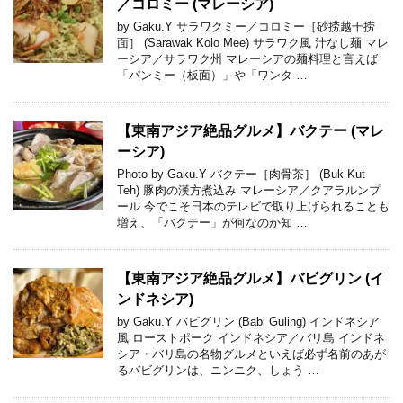
／コロミー (マレーシア)
by Gaku.Y サラワクミー／コロミー［砂捞越干捞
面］ (Sarawak Kolo Mee) サラワク風 汁なし麺 マレ
ーシア／サラワク州 マレーシアの麺料理と言えば
「パンミー（板面）」や「ワンタ …
【東南アジア絶品グルメ】バクテー (マレ
ーシア)
Photo by Gaku.Y バクテー［肉骨茶］ (Buk Kut
Teh) 豚肉の漢方煮込み マレーシア／クアラルンプ
ール 今でこそ日本のテレビで取り上げられることも
増え、「バクテー」が何なのか知 …
【東南アジア絶品グルメ】バビグリン (イ
ンドネシア)
by Gaku.Y バビグリン (Babi Guling) インドネシア
風 ローストポーク インドネシア／バリ島 インドネ
シア・バリ島の名物グルメといえば必ず名前のあが
るバビグリンは、ニンニク、しょう …